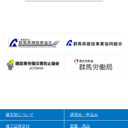
ン
フ
関
ォ
連
メ
リ
ー
ン
シ
ク
ョ
ン
の
建災防について
講習会・申込み
修了証再交付
図書・用品