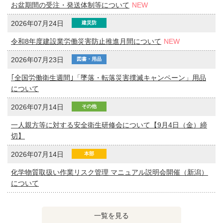
お盆期間の受注・発送体制等について
2026年07月24日
建災防
令和8年度建設業労働災害防止推進月間について
2026年07月23日
図書・用品
｢全国労働衛生週間｣「墜落・転落災害撲滅キャンペーン」用品
について
2026年07月14日
その他
一人親方等に対する安全衛生研修会について【9月4日（金）締
切】
2026年07月14日
本部
化学物質取扱い作業リスク管理 マニュアル説明会開催（新潟）
について
イ
一覧を見る