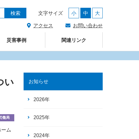
馬県支部
検索
文字サイズ
小
中
大
アクセス
お問い合わせ
災害事例
関連リンク
つい
お知らせ
2026年
2025年
労働局
ホーム
2024年