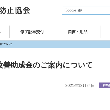
建設業労働災害防止協会（建災防） 群
み
修了証再交付
図書・用品
内について
改善助成金のご案内について
2021年12月24日
群馬