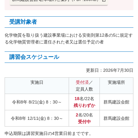
受講対象者
化学物質を取り扱う建設事業場における安衛則第12条の5に規定す
る化学物質管理者に選任された者又は選任予定の者
講習会スケジュール
更新日：
2026年7月30日
実施日
受付済
／
実施場所
定員人数
18
名/22名
令和8年 8/21(金) 8：30～
群馬建設会館
残りわずか
2
名/20名
令和8年 12/11(金) 8：30～
群馬建設会館
受付中
申込期限は講習実施日の4営業日前までです。