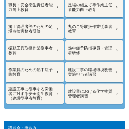
職長・安全衛生責任者能
足場の組立て等作業主任
力向上教育
者能力向上教育
施工管理者等のための足
丸のこ等取扱作業従事者
場点検実務者研修
教育
振動工具取扱作業従事者
熱中症予防指導員・管理
教育
者研修
作業員のための熱中症予
建設工事の職場環境改善
防教育
実施担当者講習
建設工事に従事する労働
建設業における化学物質
者に対する安全衛生教育
管理者講習
（建設従事者教育）
講習会・申込み