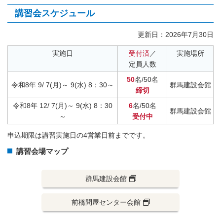
講習会スケジュール
更新日：
2026年7月30日
実施日
受付済
／
実施場所
定員人数
50
名/50名
令和8年 9/ 7(月)～ 9(水) 8：30～
群馬建設会館
締切
令和8年 12/ 7(月)～ 9(水) 8：30
6
名/50名
群馬建設会館
～
受付中
申込期限は講習実施日の4営業日前までです。
講習会場マップ
群馬建設会館
前橋問屋センター会館