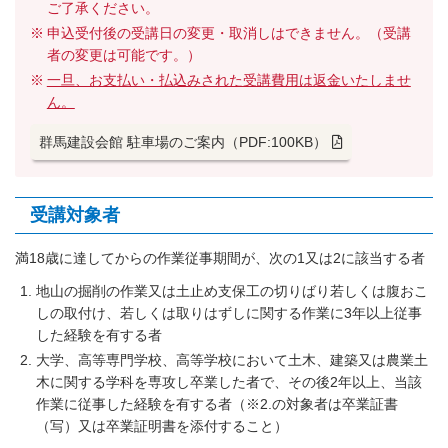
ご了承ください。
申込受付後の受講日の変更・取消しはできません。（受講
者の変更は可能です。）
一旦、お支払い・払込みされた受講費用は返金いたしませ
ん。
群馬建設会館 駐車場のご案内（PDF:100KB）
受講対象者
満18歳に達してからの作業従事期間が、次の1又は2に該当する者
地山の掘削の作業又は土止め支保工の切りばり若しくは腹おこ
しの取付け、若しくは取りはずしに関する作業に3年以上従事
した経験を有する者
大学、高等専門学校、高等学校において土木、建築又は農業土
木に関する学科を専攻し卒業した者で、その後2年以上、当該
作業に従事した経験を有する者（※2.の対象者は卒業証書
（写）又は卒業証明書を添付すること）