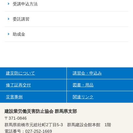
受講申込方法
委託講習
助成金
建災防について
講習会・申込み
修了証再交付
図書・用品
災害事例
関連リンク
建設業労働災害防止協会 群馬県支部
〒371-0846
群馬県前橋市元総社町2丁目5-3
群馬建設会館本館 1階
電話番号：027-252-1669