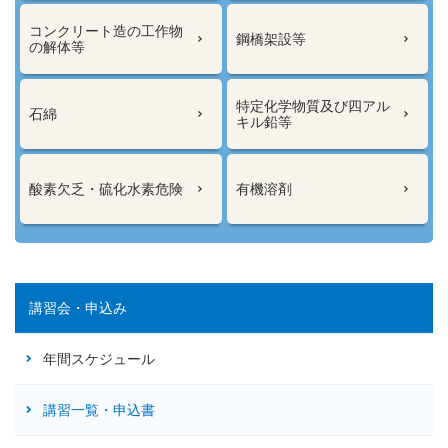
コンクリート造の工作物
鋼橋架設等
の解体等
特定化学物質及び四アル
石綿
キル鉛等
酸素欠乏・硫化水素危険
有機溶剤
講習会・申込み
年間スケジュール
講習一覧・申込書