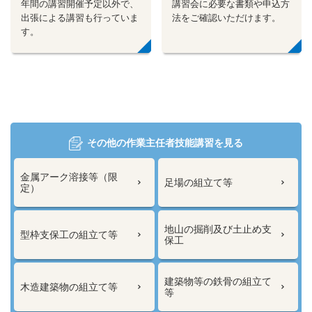
年間の講習開催予定以外で、
講習会に必要な書類や申込方
出張による講習も行っていま
法をご確認いただけます。
す。
その他の作業主任者技能講習を見る
金属アーク溶接等（限
足場の組立て等
定）
地山の掘削及び土止め支
型枠支保工の組立て等
保工
建築物等の鉄骨の組立て
木造建築物の組立て等
等