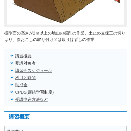
掘削面の高さが2ｍ以上の地山の掘削の作業、土止め支保工の切り
ばり、腹おこしの取り付け又は取りはずしの作業
講習概要
受講対象者
講習会スケジュール
科目と時間
助成金
CPDS(継続学習制度)
受講申込方法など
講習概要