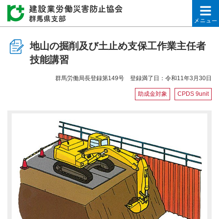
建設業労働災害防止協会
地山の掘削及び土止め支保工作業主任者
技能講習
群馬労働局長登録第149号 登録満了日：令和11年3月30日
助成金対象
CPDS 9unit