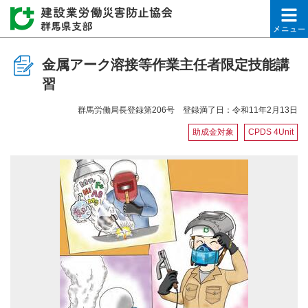
建設業労働災害防止協会
金属アーク溶接等作業主任者限定技能講
習
群馬労働局長登録第206号 登録満了日：令和11年2月13日
助成金対象
CPDS 4Unit