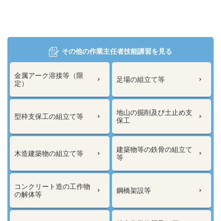
その他の作業主任者技能講習を見る
金属アーク溶接等（限
足場の組立て等
定）
地山の掘削及び土止め支
型枠支保工の組立て等
保工
建築物等の鉄骨の組立て
木造建築物の組立て等
等
コンクリート造の工作物
鋼橋架設等
の解体等