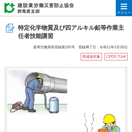
建設業労働災害防止協会
特定化学物質及び四アルキル鉛等作業主
任者技能講習
群馬労働局長登録第195号 登録満了日：令和11年3月30日
助成金対象
CPDS 7Unit