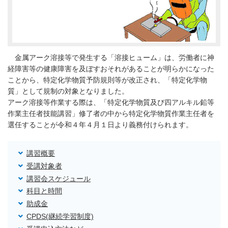
金属アーク溶接等で発生する「溶接ヒューム」は、労働者に神
経障害等の健康障害を及ぼすおそれがあることが明らかになった
ことから、特定化学物質予防規則等が改正され、「特定化学物
質」として規制の対象となりました。
アーク溶接等作業する際は、「特定化学物質及び四アルキル鉛等
作業主任者技能講習」修了者の中から特定化学物質作業主任者を
選任することが令和４年４月１日より義務付けられます。
講習概要
受講対象者
講習会スケジュール
科目と時間
助成金
CPDS(継続学習制度)